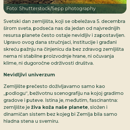
Foto: Shutterstock/Sepp photography
Svetski dan zemljišta, koji se obeležava 5. decembra
širom sveta, podseća nas da jedan od najvrednijih
resursa planete često ostaje nevidljiv i zapostavljen.
Upravo ovog dana stručnjaci, institucije i građani
skreću pažnju na činjenicu da bez zdravog zemljišta
nema ni stabilne proizvodnje hrane, ni očuvanja
klime, ni dugoročne održivosti društva.
Nevidljivi univerzum
Zemljište prečesto doživljavamo samo kao
„podlogu“, beživotnu scenografiju na kojoj gradimo
gradove i puteve. Istina je, međutim, fascinantna:
zemljište je
živa koža naše planete
, složen i
dinamičan sistem bez kojeg bi Zemlja bila samo
hladna stena u svemiru.