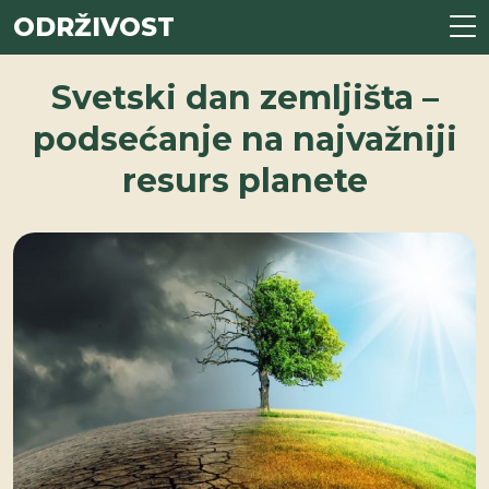
ODRŽIVOST
Svetski dan zemljišta –
podsećanje na najvažniji
resurs planete