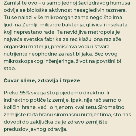
Zamislite ovo – u samo jednoj šaci zdravog humusa
odvija se biološka aktivnost nesagledivih razmera.
Tu se nalazi više mikroorganizama nego što ima
ljudi na Zemlji, milijarde bakterija, gljivica i insekata
koji neprestano rade. Ta nevidljiva metropola je
najveća svetska fabrika za reciklažu; ona razlaže
organsku materiju, prečišćava vodu i stvara
nutrijente neophodne za rast biljaka. Bez ovog
mikroskopskog inženjeringa, život na površini bi
stao.
Čuvar klime, zdravlja i trpeze
Preko 95% svega što pojedemo direktno ili
indirektno potiče iz zemlje. Ipak, nije reč samo o
količini hrane, već i o njenom kvalitetu. Siromašno
zemljište rađa hranu siromašnu nutrijentima, što nas
dovodi do zaključka da je zdravo zemljište
preduslov javnog zdravlja.