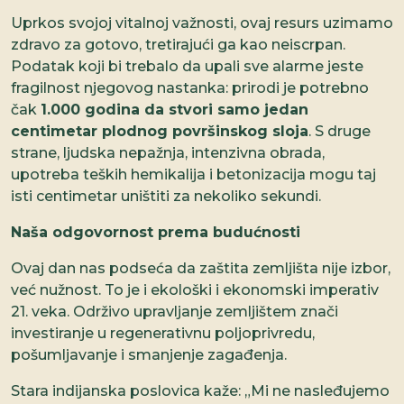
Uprkos svojoj vitalnoj važnosti, ovaj resurs uzimamo
zdravo za gotovo, tretirajući ga kao neiscrpan.
Podatak koji bi trebalo da upali sve alarme jeste
fragilnost njegovog nastanka: prirodi je potrebno
čak
1.000 godina da stvori samo jedan
centimetar plodnog površinskog sloja
. S druge
strane, ljudska nepažnja, intenzivna obrada,
upotreba teških hemikalija i betonizacija mogu taj
isti centimetar uništiti za nekoliko sekundi.
Naša odgovornost prema budućnosti
Ovaj dan nas podseća da zaštita zemljišta nije izbor,
već nužnost. To je i ekološki i ekonomski imperativ
21. veka. Održivo upravljanje zemljištem znači
investiranje u regenerativnu poljoprivredu,
pošumljavanje i smanjenje zagađenja.
Stara indijanska poslovica kaže: „Mi ne nasleđujemo