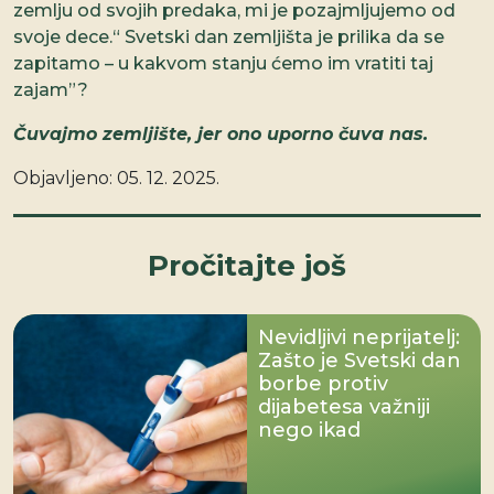
zemlju od svojih predaka, mi je pozajmljujemo od
svoje dece.“ Svetski dan zemljišta je prilika da se
zapitamo – u kakvom stanju ćemo im vratiti taj
zajam”?
Čuvajmo zemljište, jer ono uporno čuva nas.
Objavljeno:
05. 12. 2025.
Pročitajte još
Nevidljivi neprijatelj:
Zašto je Svetski dan
borbe protiv
dijabetesa važniji
nego ikad