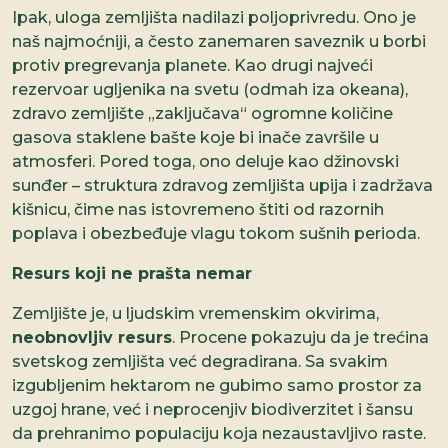
Ipak, uloga zemljišta nadilazi poljoprivredu. Ono je
naš najmoćniji, a često zanemaren saveznik u borbi
protiv pregrevanja planete. Kao drugi najveći
rezervoar ugljenika na svetu (odmah iza okeana),
zdravo zemljište „zaključava“ ogromne količine
gasova staklene bašte koje bi inače završile u
atmosferi. Pored toga, ono deluje kao džinovski
sunđer – struktura zdravog zemljišta upija i zadržava
kišnicu, čime nas istovremeno štiti od razornih
poplava i obezbeđuje vlagu tokom sušnih perioda.
Resurs koji ne prašta nemar
Zemljište je, u ljudskim vremenskim okvirima,
neobnovljiv resurs
. Procene pokazuju da je trećina
svetskog zemljišta već degradirana. Sa svakim
izgubljenim hektarom ne gubimo samo prostor za
uzgoj hrane, već i neprocenjiv biodiverzitet i šansu
da prehranimo populaciju koja nezaustavljivo raste.