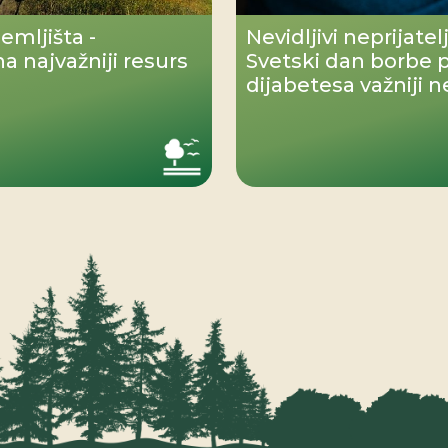
emljišta -
Nevidljivi neprijatel
a najvažniji resurs
Svetski dan borbe p
dijabetesa važniji 