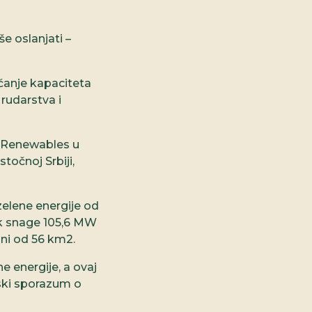
e oslanjati –
ećanje kapaciteta
 rudarstva i
i Renewables u
stočnoj Srbiji,
zelene energije od
rk snage 105,6 MW
ini od 56 km2.
e energije, a ovaj
iski sporazum o