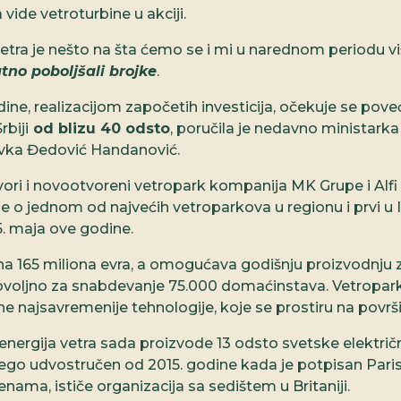
a vide vetroturbine u akciji.
etra je nešto na šta ćemo se i mi u narednom periodu viš
no poboljšali brojke
.
dine, realizacijom započetih investicija, očekuje se pov
rbiji
od blizu 40 odsto
, poručila je nedavno ministarka
vka Đedović Handanović.
ori i novootvoreni vetropark kompanija MK Grupe i Alf
č je o jednom od najvećih vetroparkova u regionu i prvi u I
. maja ove godine.
edna 165 miliona evra, a omogućava godišnju proizvodnju 
dovoljno za snabdevanje 75.000 domaćinstava. Vetropa
ne najsavremenije tehnologije, koje se prostiru na površ
 energija vetra sada proizvode 13 odsto svetske električn
nego udvostručen od 2015. godine kada je potpisan Par
ama, ističe organizacija sa sedištem u Britaniji.