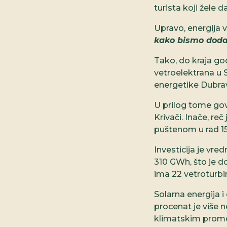
turista koji žele d
Upravo, energija v
kako bismo dodat
Tako, do kraja go
vetroelektrana u S
energetike Dubra
U prilog tome gov
Krivači. Inače, re
puštenom u rad 15
Investicija je vr
310 GWh, što je 
ima 22 vetroturbi
Solarna energija i
procenat je više 
klimatskim promen