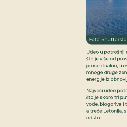
Foto: Shutterst
Udeo u potrošnji e
što je više od pro
procentualno, troš
mnoge druge zemlj
energije iz obnovl
Najveći udeo potro
što je skoro tri p
vode, biogoriva i
a treće Letonija, 
odsto.