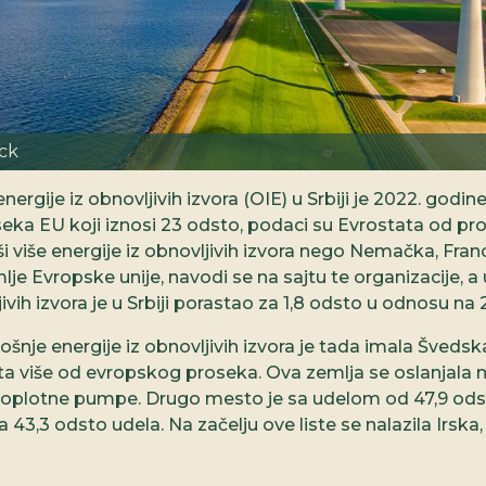
ock
nergije iz obnovljivih izvora (OIE) u Srbiji je 2022. godin
seka EU koji iznosi 23 odsto, podaci su Evrostata od proš
i više energije iz obnovljivih izvora nego Nemačka, Francu
e Evropske unije, navodi se na sajtu te organizacije, a 
jivih izvora je u Srbiji porastao za 1,8 odsto u odnosu na 
šnje energije iz obnovljivih izvora je tada imala Švedsk
uta više od evropskog proseka. Ova zemlja se oslanjala na
 toplotne pumpe. Drugo mesto je sa udelom od 47,9 ods
sa 43,3 odsto udela. Na začelju ove liste se nalazila Irska