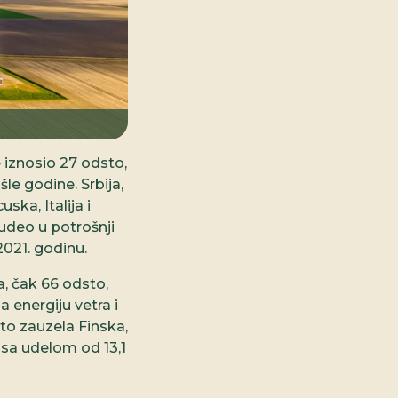
e iznosio 27 odsto,
le godine. Srbija,
ska, Italija i
udeo u potrošnji
2021. godinu.
a, čak 66 odsto,
 energiju vetra i
to zauzela Finska,
, sa udelom od 13,1