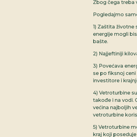
Zbog čega treba v
Pogledajmo samo 
1) Zaštita životn
energije mogli bi
bašte.
2) Najjeftiniji kil
3) Povećava energ
se po fiksnoj cen
investitore i krajn
4) Vetroturbine s
takođe i na vodi. 
većina najboljih 
vetroturbine koris
5) Vetroturbine mo
kraj koji poseduje