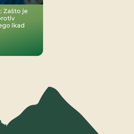
j: Zašto je
rotiv
nego ikad