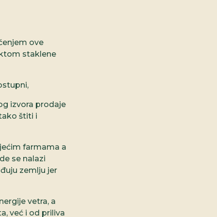
išćenjem ove
ektom staklene
dostupni,
og izvora prodaje
ko štiti i
ojećim farmama a
gde se nalazi
đuju zemlju jer
ergije vetra, a
, već i od priliva