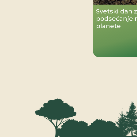
Svetski dan z
podsećanje n
planete