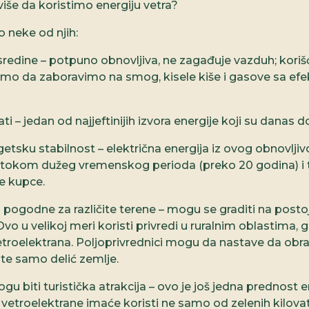
iše da koristimo energiju vetra?
neke od njih:
e sredine – potpuno obnovljiva, ne zagađuje vazduh; kor
smo da zaboravimo na smog, kisele kiše i gasove sa ef
ovati – jedan od najjeftinijih izvora energije koji su danas 
etsku stabilnost – električna energija iz ovog obnovljiv
i tokom dužeg vremenskog perioda (preko 20 godina) i ta
je kupce.
u pogodne za različite terene – mogu se graditi na post
Ovo u velikoj meri koristi privredi u ruralnim oblastima, 
vetroelektrana. Poljoprivrednici mogu da nastave da obra
te samo delić zemlje.
gu biti turistička atrakcija – ovo je još jedna prednost en
 vetroelektrane imaće koristi ne samo od zelenih kilovata