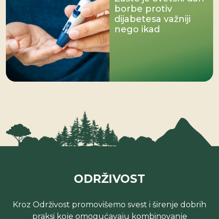
borbe protiv
dijabetesa važniji
nego ikad
ODRŽIVOST
Kroz Održivost promovišemo svest i širenje dobrih
praksi koje omogućavaju kombinovanje