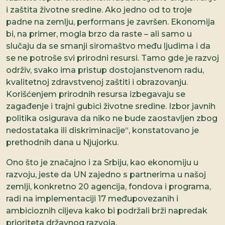
i zaštita životne sredine. Ako jedno od to troje
padne na zemlju, performans je završen. Ekonomija
bi, na primer, mogla brzo da raste – ali samo u
slučaju da se smanji siromaštvo među ljudima i da
se ne potroše svi prirodni resursi. Tamo gde je razvoj
održiv, svako ima pristup dostojanstvenom radu,
kvalitetnoj zdravstvenoj zaštiti i obrazovanju.
Korišćenjem prirodnih resursa izbegavaju se
zagađenje i trajni gubici životne sredine. Izbor javnih
politika osigurava da niko ne bude zaostavljen zbog
nedostataka ili diskriminacije“, konstatovano je
prethodnih dana u Njujorku.
Ono što je značajno i za Srbiju, kao ekonomiju u
razvoju, jeste da UN zajedno s partnerima u našoj
zemlji, konkretno 20 agencija, fondova i programa,
radi na implementaciji 17 međupovezanih i
ambicioznih ciljeva kako bi podržali brži napredak
prioriteta državnog razvoja.