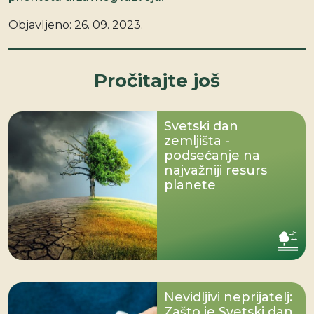
Objavljeno:
26. 09. 2023.
Pročitajte još
Svetski dan
zemljišta -
podsećanje na
najvažniji resurs
planete
Nevidljivi neprijatelj:
Zašto je Svetski dan