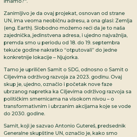
imamo?“.
Zanimljivo je da ovaj projekat, osnovan od strane
UN, ima veoma neobičnu adresu, a ona glasi: Zemlja
(eng. Earth). Slobodno možemo reći da je to naša
zajednička, jedinstvena adresa, i ujedno najvažnija,
premda smo u periodu od 18. do 19. septembra
tekuće godine nakratko “otputovali” do jedne
konkretnije lokacije – Njujorka.
Tamo je upriličen Samit o SDG, odnosno o Samit o
Ciljevima održivog razvoja za 2023. godinu. Ovaj
skup je, ujedno, označio i početak nove faze
ubrzanog napretka ka Ciljevima održivog razvoja sa
političkim smernicama na visokom nivou – o
transformativnim i ubrzanim akcijama koje se vode
do 2030. godine.
Samit, koji je sazvao Antonio Gutereš, predsednik
Generalne skupštine UN, označio je, kako smo