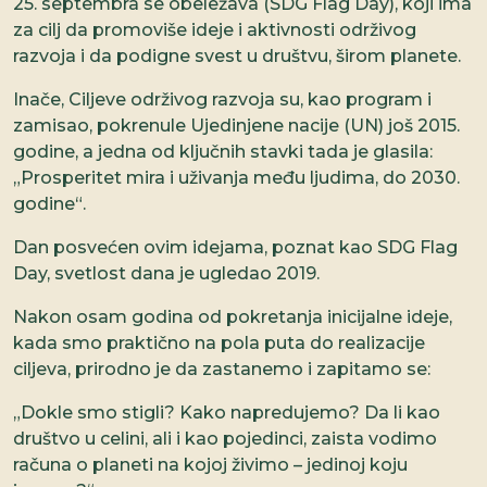
25. septembra se obeležava (SDG Flag Day), koji ima
za cilj da promoviše ideje i aktivnosti održivog
razvoja i da podigne svest u društvu, širom planete.
Inače, Ciljeve održivog razvoja su, kao program i
zamisao, pokrenule Ujedinjene nacije (UN) još 2015.
godine, a jedna od ključnih stavki tada je glasila:
„Prosperitet mira i uživanja među ljudima, do 2030.
godine“.
Dan posvećen ovim idejama, poznat kao SDG Flag
Day, svetlost dana je ugledao 2019.
Nakon osam godina od pokretanja inicijalne ideje,
kada smo praktično na pola puta do realizacije
ciljeva, prirodno je da zastanemo i zapitamo se:
„Dokle smo stigli? Kako napredujemo? Da li kao
društvo u celini, ali i kao pojedinci, zaista vodimo
računa o planeti na kojoj živimo – jedinoj koju