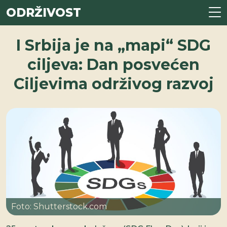
ODRŽIVOST
I Srbija je na „mapi“ SDG
ciljeva: Dan posvećen
Ciljevima održivog razvoj
Foto: Shutterstock.com