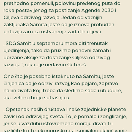
prethodno pomenuli, polovinu pređenog puta do
roka postavljenog za postizanje Agende 2030 i
Ciljeva održivog razvoja. Jedan od važnijih
zaključaka Samita jeste da je iznova probuđen
entuzijazam za ostvarenje zadatih ciljeva.
„SDG Samit u septembru mora biti trenutak
ujedinjenja, tako da pružimo ponovni zamah i
ubrzane akcije za dostizanje Ciljeva održivog
razvoja“, rekao je nedavno Gutereš.
Ono što je posebno istaknuto na Samitu, jeste
činjenica da je održivi razvoj, kao pojam, zapravo
način života koji treba da sledimo sada i ubuduće,
ako želimo bolju sutrašnjicu.
„Opstanak naših društava i naše zajedničke planete
zavisi od održivijeg sveta. To je pomalo i žongliranje,
jer se u vazduhu istovremeno moraju držati tri
različite lopte: ekonomski rast, socijalno uključivanje