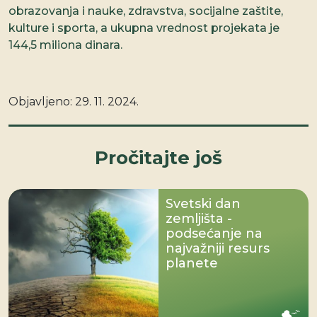
obrazovanja i nauke, zdravstva, socijalne zaštite,
kulture i sporta, a ukupna vrednost projekata je
144,5 miliona dinara.
Objavljeno:
29. 11. 2024.
Pročitajte još
Svetski dan
zemljišta -
podsećanje na
najvažniji resurs
planete