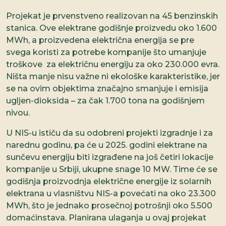
Projekat je prvenstveno realizovan na 45 benzinskih
stanica. Ove elektrane godišnje proizvedu oko 1.600
MWh, a proizvedena električna energija se pre
svega koristi za potrebe kompanije što umanjuje
troškove za električnu energiju za oko 230.000 evra.
Ništa manje nisu važne ni ekološke karakteristike, jer
se na ovim objektima značajno smanjuje i emisija
ugljen-dioksida – za čak 1.700 tona na godišnjem
nivou.
U NIS-u ističu da su odobreni projekti izgradnje i za
narednu godinu, pa će u 2025. godini elektrane na
sunčevu energiju biti izgrađene na još četiri lokacije
kompanije u Srbiji, ukupne snage 10 MW. Time će se
godišnja proizvodnja električne energije iz solarnih
elektrana u vlasništvu NIS-a povećati na oko 23.300
MWh, što je jednako prosečnoj potrošnji oko 5.500
domaćinstava. Planirana ulaganja u ovaj projekat