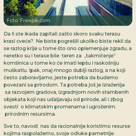
Foto: Freepik.com
Da li ste ikada zapitali zašto skoro svaku terasu
krasi cveće? Ne biste pogrešili ukoliko biste rekli da
se razlog krije u tome što ono oplemenjuje zgradu, a
neretko su i terase bile teren za ,,takmičenje“
komšinica u tome ko će imati lepšu i raskošniju
muškatlu. Ipak, onaj mnogo dublji razlog, a na koji
često zaboravljamo, jeste potreba da budemo
povezani sa prirodom. Ta potreba još je izraženija
sa razvojem gradova, izgradnjom novih stambenih
objekata koji nas udaljavaju od prirode, ali i zbog
svesti o klimatskim promenama i ugroženim
prirodnim resursima.
Sve to, navodi nas da racionalnije koristimo resurse
kojima raspolažemo, svoje odluke pametnije