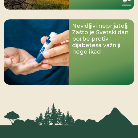
Nevidljivi neprijatelj:
Zašto je Svetski dan
borbe protiv
dijabetesa važniji
nego ikad