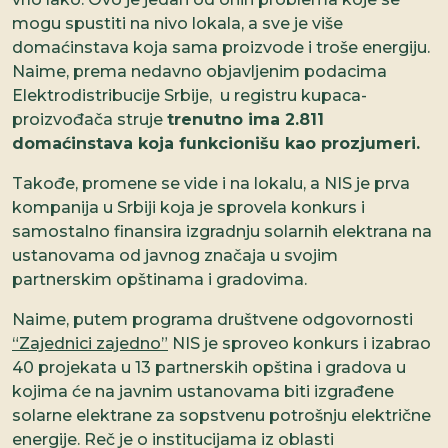
mogu spustiti na nivo lokala, a sve je više
domaćinstava koja sama proizvode i troše energiju.
Naime, prema nedavno objavljenim podacima
Elektrodistribucije Srbije, u registru kupaca-
proizvođača struje
trenutno ima 2.811
domaćinstava koja funkcionišu kao prozjumeri.
Takođe, promene se vide i na lokalu, a NIS je prva
kompanija u Srbiji koja je sprovela konkurs i
samostalno finansira izgradnju solarnih elektrana na
ustanovama od javnog značaja u svojim
partnerskim opštinama i gradovima.
Naime, putem programa društvene odgovornosti
“Zajednici zajedno”
NIS je sproveo konkurs i izabrao
40 projekata u 13 partnerskih opština i gradova u
kojima će na javnim ustanovama biti izgrađene
solarne elektrane za sopstvenu potrošnju električne
energije. Reč je o institucijama iz oblasti