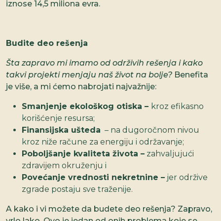
iznose 14,5 miliona evra.
Budite deo rešenja
Šta zapravo mi imamo od održivih rešenja i kako
takvi projekti menjaju naš život na bolje?
Benefita
je više, a mi ćemo nabrojati najvažnije:
Smanjenje ekološkog otiska –
kroz efikasno
korišćenje resursa;
Finansijska ušteda
– na dugoročnom nivou
kroz niže račune za energiju i održavanje;
Poboljšanje kvaliteta života –
zahvaljujući
zdravijem okruženju i
Povećanje vrednosti nekretnine –
jer održive
zgrade postaju sve traženije.
A kako i vi možete da budete deo rešenja? Zapravo,
vrlo lako. Ovo je jedan od onih problema koje se