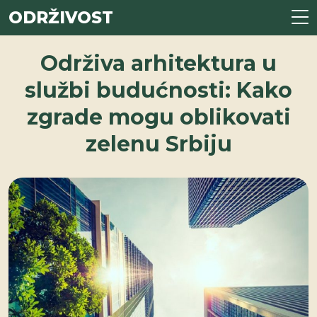
ODRŽIVOST
Održiva arhitektura u
službi budućnosti: Kako
zgrade mogu oblikovati
zelenu Srbiju