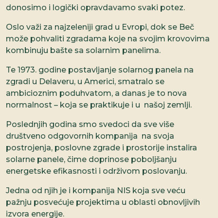
donosimo i logički opravdavamo svaki potez.
Oslo važi za najzeleniji grad u Evropi, dok se Beč
može pohvaliti zgradama koje na svojim krovovima
kombinuju bašte sa solarnim panelima.
Te 1973. godine postavljanje solarnog panela na
zgradi u Delaveru, u Americi, smatralo se
ambicioznim poduhvatom, a danas je to nova
normalnost – koja se praktikuje i u našoj zemlji.
Poslednjih godina smo svedoci da sve više
društveno odgovornih kompanija na svoja
postrojenja, poslovne zgrade i prostorije instalira
solarne panele, čime doprinose poboljšanju
energetske efikasnosti i održivom poslovanju.
Jedna od njih je i kompanija NIS koja sve veću
pažnju posvećuje projektima u oblasti obnovljivih
izvora energije.