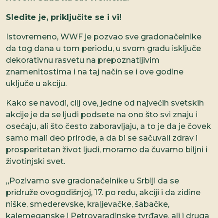
Sledite je, priključite se i vi!
Istovremeno, WWF je pozvao sve gradonačelnike
da tog dana u tom periodu, u svom gradu isključe
dekorativnu rasvetu na prepoznatljivim
znamenitostima i na taj način se i ove godine
uključe u akciju.
Kako se navodi, cilj ove, jedne od najvećih svetskih
akcije je da se ljudi podsete na ono što svi znaju i
osećaju, ali što često zaboravljaju, a to je da je čovek
samo mali deo prirode, a da bi se sačuvali zdrav i
prosperitetan život ljudi, moramo da čuvamo biljni i
životinjski svet.
„Pozivamo sve gradonačelnike u Srbiji da se
pridruže ovogodišnjoj, 17. po redu, akciji i da zidine
niške, smederevske, kraljevačke, šabačke,
kalemeganske i Petrovaradinske tvrđave, ali i druga