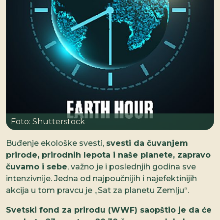
Foto: Shutterstock
Buđenje ekološke svesti,
svesti da čuvanjem
prirode, prirodnih lepota i naše planete, zapravo
čuvamo i sebe
, važno je i poslednjih godina sve
intenzivnije. Jedna od najpoučnijih i najefektinijih
akcija u tom pravcu je „Sat za planetu Zemlju“.
Svetski fond za prirodu (WWF) saopštio je da će