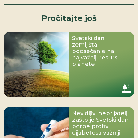
Pročitajte još
Svetski dan
zemljišta -
podsećanje na
najvažniji resurs
planete
Nevidljivi neprijatelj:
Zašto je Svetski dan
borbe protiv
dijabetesa važniji