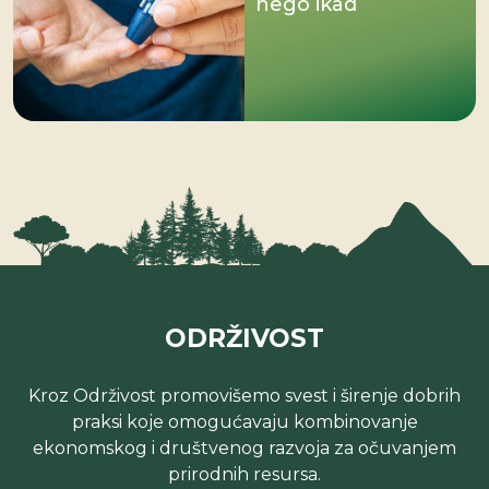
nego ikad
ODRŽIVOST
Kroz Održivost promovišemo svest i širenje dobrih
praksi koje omogućavaju kombinovanje
ekonomskog i društvenog razvoja za očuvanjem
prirodnih resursa.