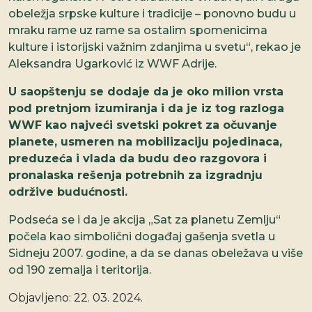
obeležja srpske kulture i tradicije – ponovno budu u
mraku rame uz rame sa ostalim spomenicima
kulture i istorijski važnim zdanjima u svetu“, rekao je
Aleksandra Ugarković iz WWF Adrije.
U saopštenju se dodaje da je oko milion vrsta
pod pretnjom izumiranja i da je iz tog razloga
WWF kao najveći svetski pokret za očuvanje
planete, usmeren na mobilizaciju pojedinaca,
preduzeća i vlada da budu deo razgovora i
pronalaska rešenja potrebnih za izgradnju
održive budućnosti.
Podseća se i da je akcija „Sat za planetu Zemlju“
počela kao simbolični događaj gašenja svetla u
Sidneju 2007. godine, a da se danas obeležava u više
od 190 zemalja i teritorija.
Objavljeno:
22. 03. 2024.