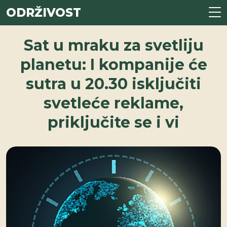
ODRŽIVOST
Sat u mraku za svetliju
planetu: I kompanije će
sutra u 20.30 isključiti
svetleće reklame,
priključite se i vi