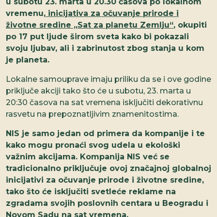
u subotu 23. marta u 20.30 časova po lokalnom
vremenu,
inicijativa za očuvanje prirode i
životne sredine „Sat za planetu Zemlju“
, okupiti
po 17 put ljude širom sveta kako bi pokazali
svoju ljubav, ali i zabrinutost zbog stanja u kom
je planeta.
Lokalne samouprave imaju priliku da se i ove godine
priključe akciji tako što će u subotu, 23. marta u
20:30 časova na sat vremena isključiti dekorativnu
rasvetu na prepoznatljivim znamenitostima.
NIS je samo jedan od primera da kompanije i te
kako mogu pronaći svog udela u ekološki
važnim akcijama. Kompanija NIS već se
tradicionalno priključuje ovoj značajnoj globalnoj
inicijativi za očuvanje prirode i životne sredine,
tako što će isključiti svetleće reklame na
zgradama svojih poslovnih centara u Beogradu i
Novom Sadu na sat vremena.